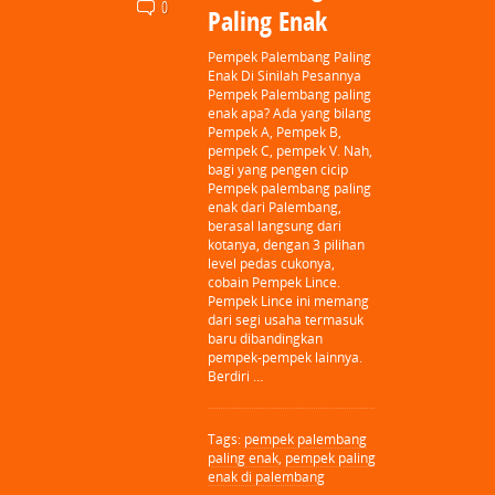
0
Paling Enak
Pempek Palembang Paling
Enak Di Sinilah Pesannya
Pempek Palembang paling
enak apa? Ada yang bilang
Pempek A, Pempek B,
pempek C, pempek V. Nah,
bagi yang pengen cicip
Pempek palembang paling
enak dari Palembang,
berasal langsung dari
kotanya, dengan 3 pilihan
level pedas cukonya,
cobain Pempek Lince.
Pempek Lince ini memang
dari segi usaha termasuk
baru dibandingkan
pempek-pempek lainnya.
Berdiri …
Tags:
pempek palembang
paling enak
,
pempek paling
enak di palembang