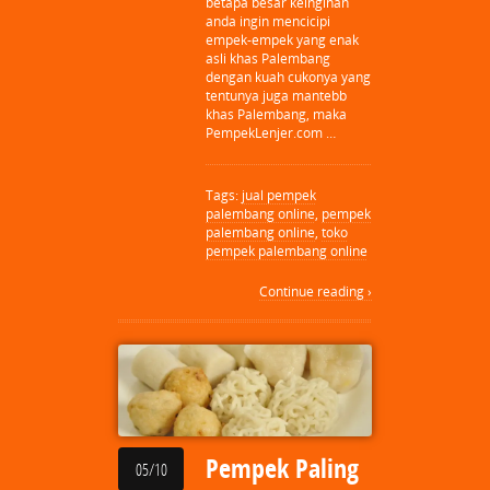
betapa besar keinginan
anda ingin mencicipi
empek-empek yang enak
asli khas Palembang
dengan kuah cukonya yang
tentunya juga mantebb
khas Palembang, maka
PempekLenjer.com …
Tags:
jual pempek
palembang online
,
pempek
palembang online
,
toko
pempek palembang online
Continue reading ›
Pempek Paling
05/10