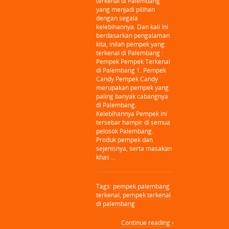
terkenal di Palembang
yang menjadi pilihan
dengan segala
kelebihannya. Dan kali ini
berdasarkan pengalaman
kita, inilah pempek yang
terkenal di Palembang :
Pempek Pempek Terkenal
di Palembang 1. Pempek
Candy Pempek Candy
merupakan pempek yang
paling banyak cabangnya
di Palembang.
Kelebihannya Pempek ini
tersebar hampir di semua
pelosok Palembang.
Produk pempek dan
sejenisnya, serta masakan
khas …
Tags:
pempek palembang
terkenal
,
pempek terkenal
di palembang
Continue reading ›