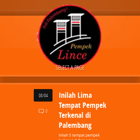
SELECT A PAGE
Inilah Lima
08/04
Tempat Pempek
0
Terkenal di
Palembang
Inilah 5 tempat pempek