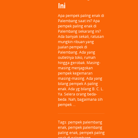
Ini
Apa pempek paling enak di
Palembang saat ini? Apa
pempek paling enak di
Palembang sekarang ini?
Ada banyak sekali, ratusan
mungkin ribuan yang
jualan pempek di
Palembang. Ada yang
outletnya toko, rumah
hingga gerobak. Masing-
masing menjagokan
pempek kegemaran
masing-masing. Ada yang
bilang pempek A paling
enak. Ada yg bilang B. C. L.
Ya. Selera orang beda-
beda. Nah, bagaimana sih
pempek …
Tags:
pempek palembang
enak
,
pempek palembang
paling enak
,
pempek paling
enak di palembang