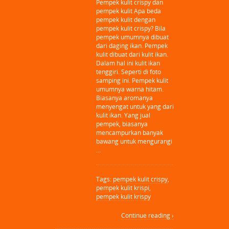
Pempek kulit crispy dan
pempek kulit Apa beda
pempek kulit dengan
pempek kulit crispy? Bila
pempek umumnya dibuat
dari daging ikan. Pempek
kulit dibuat dari kulit ikan.
Dalam hal ini kulit ikan
tenggiri. Seperti di foto
samping ini. Pempek kulit
umumnya warna hitam.
Biasanya aromanya
menyengat untuk yang dari
kulit ikan. Yang jual
pempek, biasanya
mencampurkan banyak
bawang untuk mengurangi
…
Tags:
pempek kulit crispy
,
pempek kulit krispi
,
pempek kulit krispy
Continue reading ›