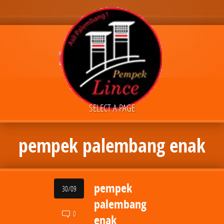
SELECT A PAGE
pempek palembang enak
pempek
30/09
palembang
0
enak